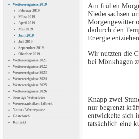
Am frühen Morgen
Wetterereignisse 2019
Februar 2019
Niedersachsen un
März 2019
Morgengewitter of
April 2019
dadurch den Temp
Mai 2019
Juni 2019
Energie entziehe
Juli 2019
September 2019
Wir nutzten die C
Oktober 2019
bei Mönkhagen zu
Wetterereignisse 2021
Wetterereignisse 2022
Wetterereignisse 2023
Wetterereignisse 2024
Wetterereignisse 2025
Wetterereignisse 2026
Sonstige Wetterfotos
Knapp zwei Stund
Wetterstatistiken Lübeck
nur begrenzt krä
Natur / Wetterpause
entwickelte sich 
Gästebuch
tatsächlich eine 
Kontakt